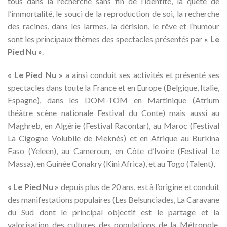
tous dans la recherche sans fin de l’identité, la quête de
l’immortalité, le souci de la reproduction de soi, la recherche
des racines, dans les larmes, la dérision, le rêve et l’humour
sont les principaux thèmes des spectacles présentés par
« Le
Pied Nu »
.
« Le Pied Nu »
a ainsi conduit ses activités et présenté ses
spectacles dans toute la France et en Europe (Belgique, Italie,
Espagne), dans les DOM-TOM en Martinique (Atrium
théâtre scène nationale Festival du Conte) mais aussi au
Maghreb, en Algérie (Festival Racontar), au Maroc (Festival
La Cigogne Volubile de Meknès) et en Afrique au Burkina
Faso (Yeleen), au Cameroun, en Côte d’Ivoire (Festival Le
Massa), en Guinée Conakry (Kini Africa), et au Togo (Talent),
« Le Pied Nu »
depuis plus de 20 ans, est à l’origine et conduit
des manifestations populaires (Les Belsunciades, La Caravane
du Sud dont le principal objectif est le partage et la
valorisation des cultures des populations de la Métropole.